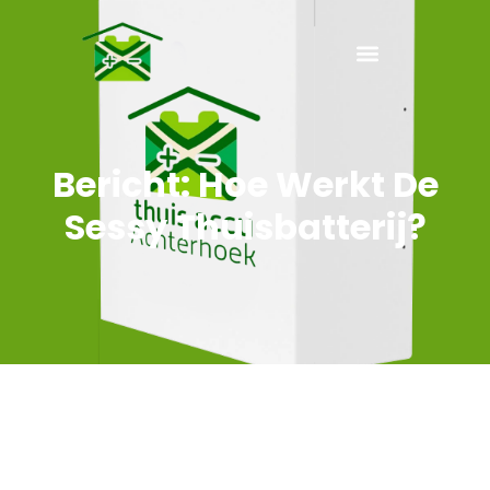
Bericht: Hoe Werkt De
Sessy Thuisbatterij?