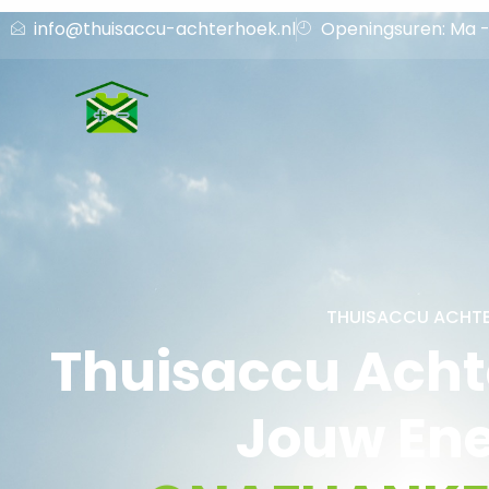
info@thuisaccu-achterhoek.nl
Openingsuren: Ma - 
THUISACCU ACHT
Thuisaccu Acht
Jouw Ene