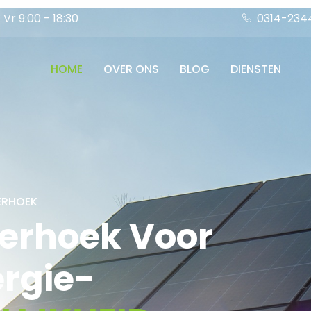
Vr 9:00 - 18:30
0314-234
HOME
OVER ONS
BLOG
DIENSTEN
ERHOEK
erhoek Voor
rgie-