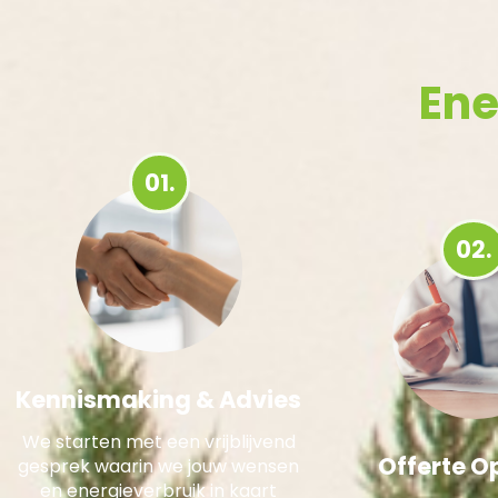
Ene
01.
02.
Kennismaking & Advies
We starten met een vrijblijvend
Offerte O
gesprek waarin we jouw wensen
en energieverbruik in kaart