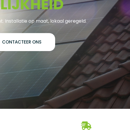
E
L
I
J
K
H
E
I
D
t. Installatie op maat, lokaal geregeld.
CONTACTEER ONS