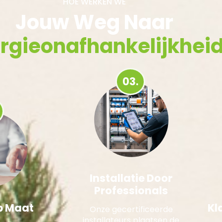
HOE WERKEN WE
Jouw Weg Naar
rgieonafhankelijkhei
03.
Installatie Door
Professionals
p Maat
Kl
Onze gecertificeerde
installateurs plaatsen de