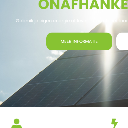
O
N
A
F
H
A
N
K
Gebruik je eigen energie of lever terug als het loon
MEER INFORMATIE