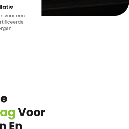
latie
n voor een
rtificeerde
orgen
re
lag
Voor
n En