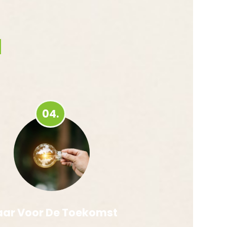
d
04.
aar Voor De Toekomst